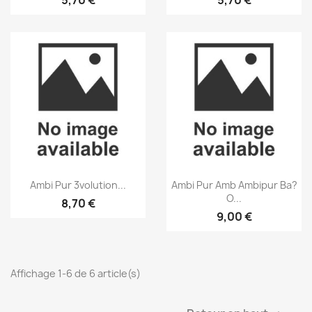
Aperçu rapide
Aperçu rapide


Ambi Pur 3volution...
Ambi Pur Amb Ambipur Ba?
O...
8,70 €
9,00 €
Affichage 1-6 de 6 article(s)