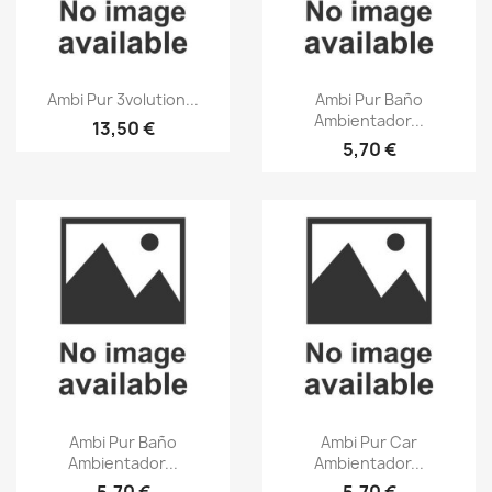
Aperçu rapide
Aperçu rapide


Ambi Pur 3volution...
Ambi Pur Baño
Ambientador...
13,50 €
5,70 €
Aperçu rapide
Aperçu rapide


Ambi Pur Baño
Ambi Pur Car
Ambientador...
Ambientador...
5,70 €
5,70 €