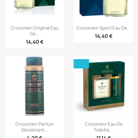
Aperçu rapide
Aperçu rapide


Crossmen Original Eau
Crossmen Sport Eau De...
De...
14,40 €
14,40 €
Aperçu rapide
Aperçu rapide


Crossmen Parfum
Crossmen Eau De
Déodorant...
Toilette...
4,20 €
11,14 €