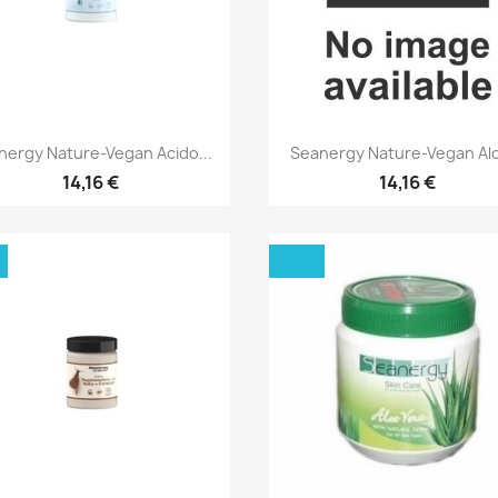
Aperçu rapide
Aperçu rapide


nergy Nature-Vegan Acido...
Seanergy Nature-Vegan Alo
14,16 €
14,16 €