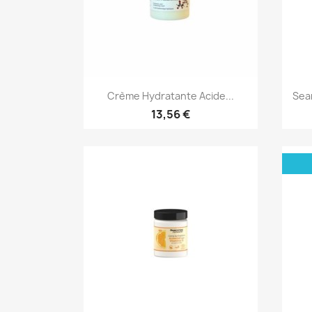
Aperçu rapide

Crème Hydratante Acide...
Sea
13,56 €