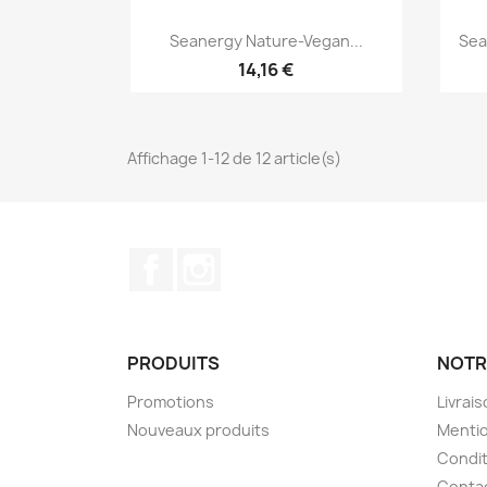
Aperçu rapide

Seanergy Nature-Vegan...
Sea
14,16 €
Affichage 1-12 de 12 article(s)
Facebook
Instagram
PRODUITS
NOTR
Promotions
Livrai
Nouveaux produits
Mentio
Condit
Conta