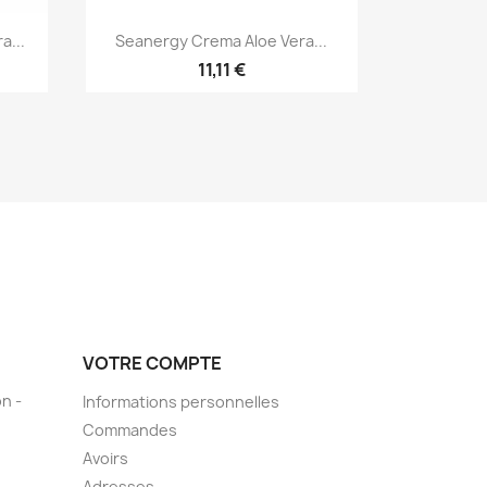
Aperçu rapide

a...
Seanergy Crema Aloe Vera...
11,11 €
VOTRE COMPTE
n -
Informations personnelles
Commandes
Avoirs
Adresses