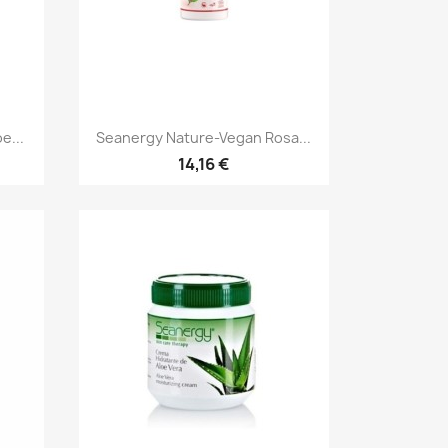
Aperçu rapide

e...
Seanergy Nature-Vegan Rosa...
14,16 €