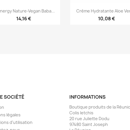
Aperçu rapide
Aperçu rapide


nergy Nature-Vegan Baba...
Crème Hydratante Aloe Ver
14,16 €
10,08 €
E SOCIÉTÉ
INFORMATIONS
Boutique produits de la Réunio
son
Colis letchis
ns légales
20 rue Juliette Dodu
ions d'utilisation
97480 Saint Joseph
ctez-nous