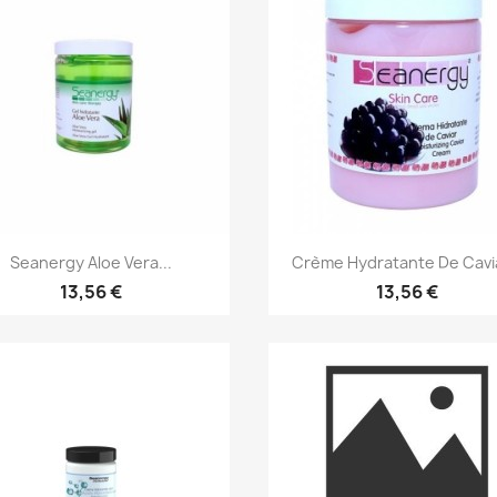
Aperçu rapide
Aperçu rapide


Seanergy Aloe Vera...
Crème Hydratante De Cavia
13,56 €
13,56 €