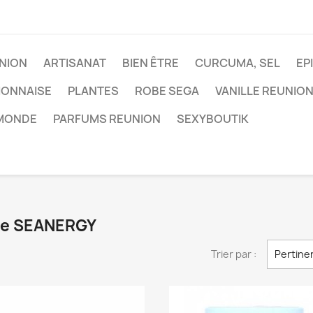
NION
ARTISANAT
BIEN ÊTRE
CURCUMA, SEL
EP
IONNAISE
PLANTES
ROBE SEGA
VANILLE REUNIO
 MONDE
PARFUMS REUNION
SEXYBOUTIK
que SEANERGY
Trier par :
Pertine