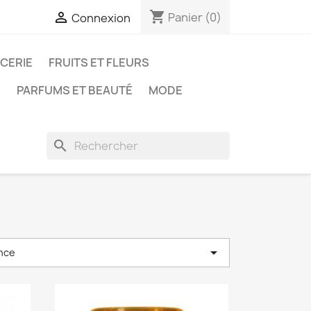
shopping_cart

Panier
(0)
Connexion
ICERIE
FRUITS ET FLEURS
N
PARFUMS ET BEAUTÉ
MODE
search

nce