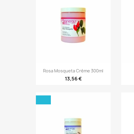
Aperçu rapide

Rosa Mosqueta Créme 300ml
13,56 €