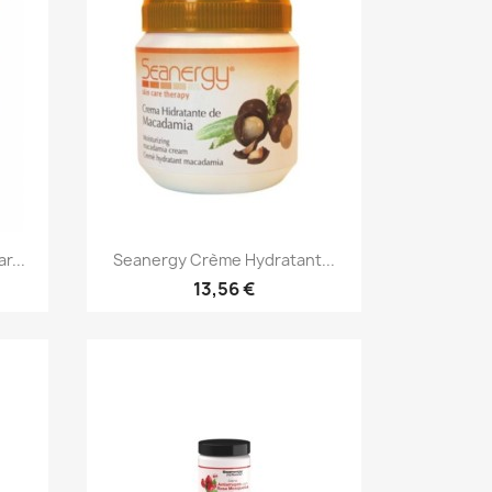
Aperçu rapide

r...
Seanergy Crème Hydratant...
13,56 €