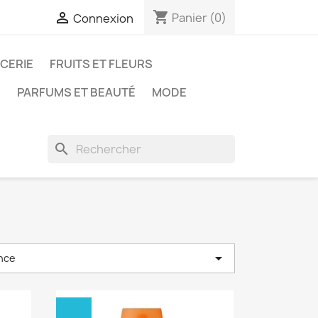
shopping_cart

Panier
(0)
Connexion
ICERIE
FRUITS ET FLEURS
N
PARFUMS ET BEAUTÉ
MODE
search

nce