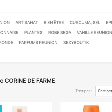
NION
ARTISANAT
BIEN ÊTRE
CURCUMA, SEL
EP
IONNAISE
PLANTES
ROBE SEGA
VANILLE REUNIO
 MONDE
PARFUMS REUNION
SEXYBOUTIK
que CORINE DE FARME
Trier par :
Pertine