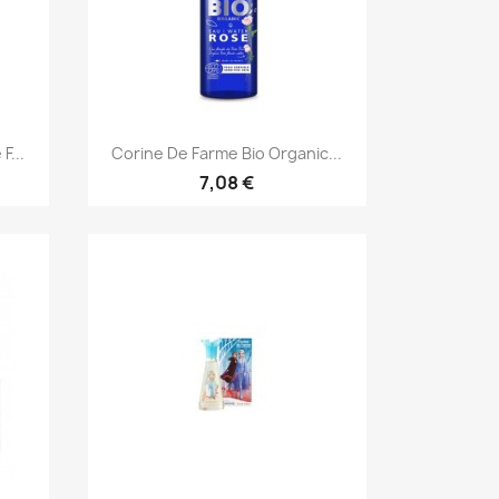
Aperçu rapide

F...
Corine De Farme Bio Organic...
7,08 €