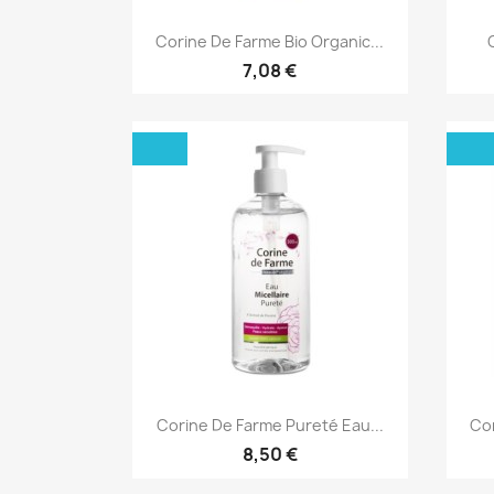
Aperçu rapide

Corine De Farme Bio Organic...
7,08 €
Aperçu rapide

Corine De Farme Pureté Eau...
Cor
8,50 €