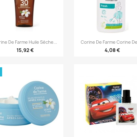
Aperçu rapide
Aperçu rapide


ine De Farme Huile Sèche...
Corine De Farme Corine De 
15,92 €
4,08 €