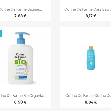
Aperçu rapide
Aperçu rapide


Corine De Farme Baume...
Corine De Farme Cars Eau D
7,68 €
8,17 €
Aperçu rapide
Aperçu rapide


ine De Farme Bio Organic...
Corine De Farme Corine De 
8,50 €
8,84 €