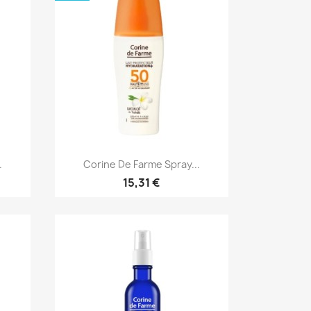
Aperçu rapide

.
Corine De Farme Spray...
15,31 €