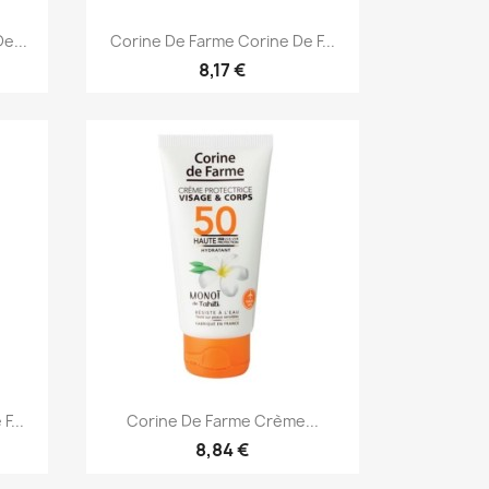
Aperçu rapide

e...
Corine De Farme Corine De F...
8,17 €
Aperçu rapide

F...
Corine De Farme Crème...
8,84 €