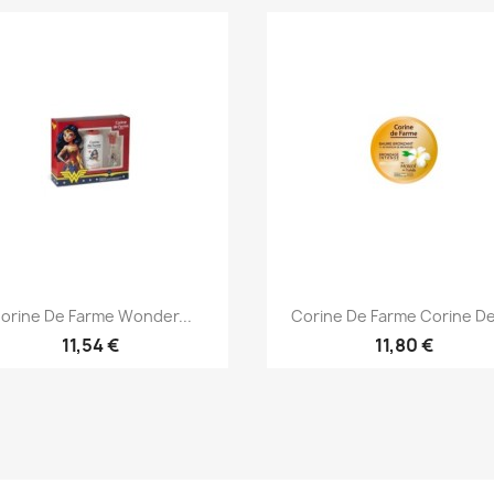
Aperçu rapide
Aperçu rapide


orine De Farme Wonder...
Corine De Farme Corine De 
11,54 €
11,80 €