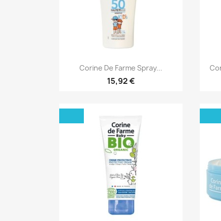
Aperçu rapide

Corine De Farme Spray...
Cor
15,92 €