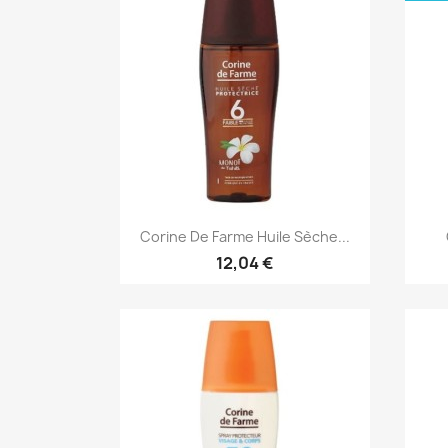
Aperçu rapide

Corine De Farme Huile Sèche...
12,04 €