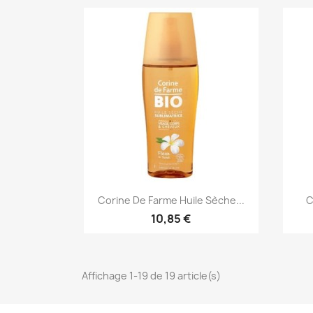
Aperçu rapide

Corine De Farme Huile Sèche...
C
10,85 €
Affichage 1-19 de 19 article(s)