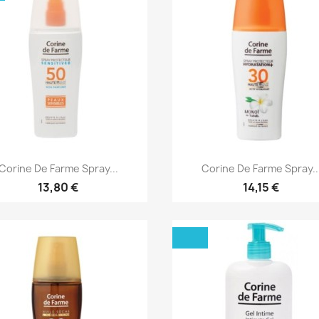
Aperçu rapide
Aperçu rapide


Corine De Farme Spray...
Corine De Farme Spray..
13,80 €
14,15 €