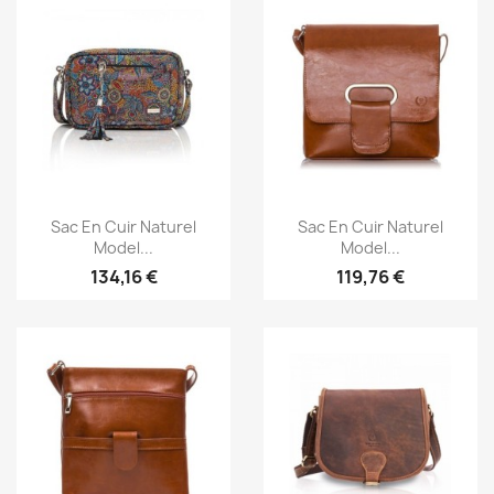
Aperçu rapide
Aperçu rapide


Sac En Cuir Naturel
Sac En Cuir Naturel
Model...
Model...
134,16 €
119,76 €