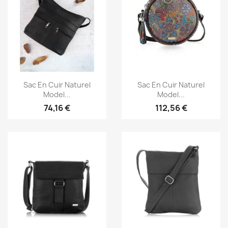
Aperçu rapide
Aperçu rapide


Sac En Cuir Naturel
Sac En Cuir Naturel
Model...
Model...
74,16 €
112,56 €