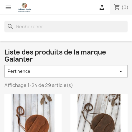
shopping_cart


(0)
search
Liste des produits de la marque
Galanter

Pertinence
Affichage 1-24 de 29 article(s)