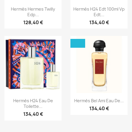
Aperçu rapide
Aperçu rapide


Hermès Hermes Twilly
Hermès H24 Edt 100ml Vp
Edp...
Edt...
128,40 €
134,40 €
Aperçu rapide
Aperçu rapide


Hermès H24 Eau De
Hermès Bel Ami Eau De...
Toilette...
134,40 €
134,40 €