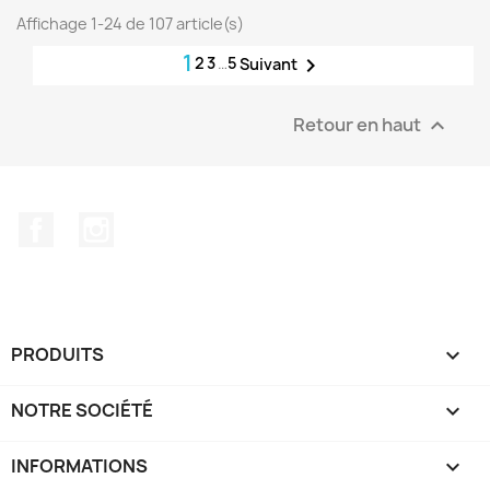
Affichage 1-24 de 107 article(s)
1
2
3
…
5

Suivant
Retour en haut

Facebook
Instagram
PRODUITS

NOTRE SOCIÉTÉ

INFORMATIONS
keyboard_arrow_down