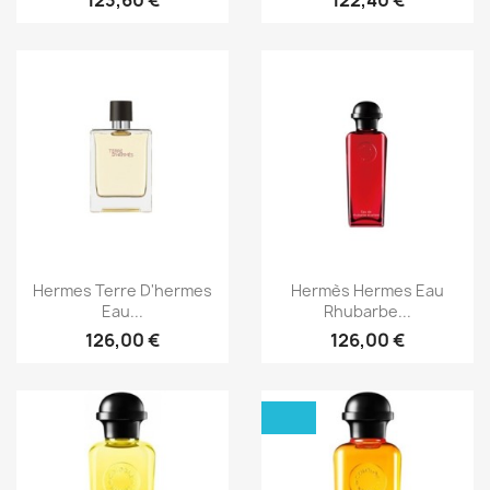
Aperçu rapide
Aperçu rapide


Hermes Terre D'hermes
Hermès Hermes Eau
Eau...
Rhubarbe...
126,00 €
126,00 €