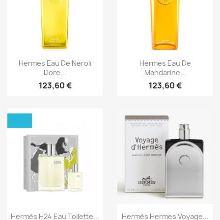
Aperçu rapide
Aperçu rapide


Hermes Eau De Neroli
Hermes Eau De
Dore...
Mandarine...
123,60 €
123,60 €
Aperçu rapide
Aperçu rapide


Hermès H24 Eau Toilette...
Hermès Hermes Voyage...