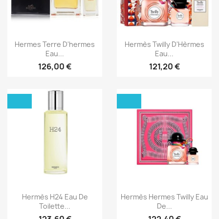
Aperçu rapide
Aperçu rapide


Hermes Terre D'hermes
Hermès Twilly D'Hèrmes
Eau...
Eau...
126,00 €
121,20 €
Aperçu rapide
Aperçu rapide


Hermès H24 Eau De
Hermès Hermes Twilly Eau
Toilette...
De...
123,60 €
122,40 €