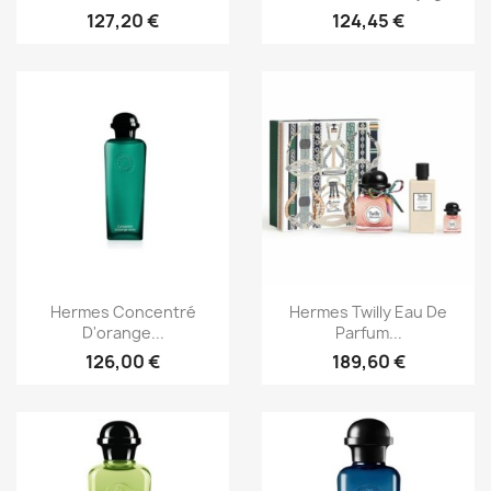
127,20 €
124,45 €
Aperçu rapide
Aperçu rapide


Hermes Concentré
Hermes Twilly Eau De
D'orange...
Parfum...
126,00 €
189,60 €