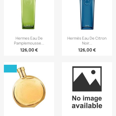
Aperçu rapide
Aperçu rapide


Hermes Eau De
Hermès Eau De Citron
Pamplemousse...
Noir...
126,00 €
126,00 €