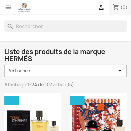
shopping_cart


(0)
search
Liste des produits de la marque
HERMÈS

Pertinence
Affichage 1-24 de 107 article(s)