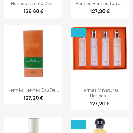
Aperçu rapide
Aperçu rapide


Hermes L'ambre Des...
Hermès Hermes Terre...
126,60 €
127,20 €
Aperçu rapide
Aperçu rapide


Hermès Hermes Eau De...
Hermès Miniaturas
Hermes...
127,20 €
127,20 €