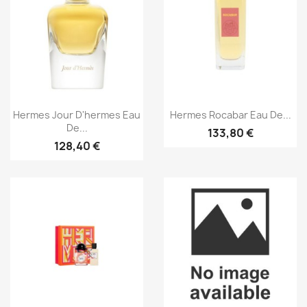
Aperçu rapide
Aperçu rapide


Hermes Jour D'hermes Eau
Hermes Rocabar Eau De...
De...
133,80 €
128,40 €