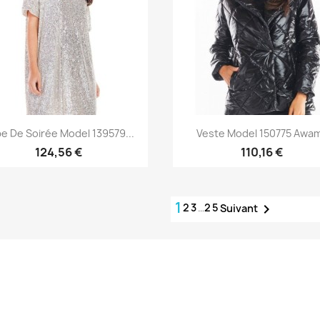
Aperçu rapide
Aperçu rapide


e De Soirée Model 139579...
Veste Model 150775 Awa
124,56 €
110,16 €
1
2
3
…
25

Suivant