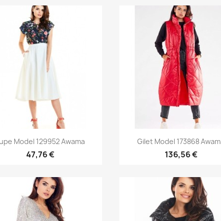
Aperçu rapide
Aperçu rapide


upe Model 129952 Awama
Gilet Model 173868 Awam
47,76 €
136,56 €