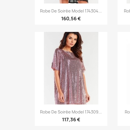
Aperçu rapide

Robe De Soirée Model 174304...
Rob
160,56 €
Aperçu rapide

Robe De Soirée Model 174309...
Ro
117,36 €