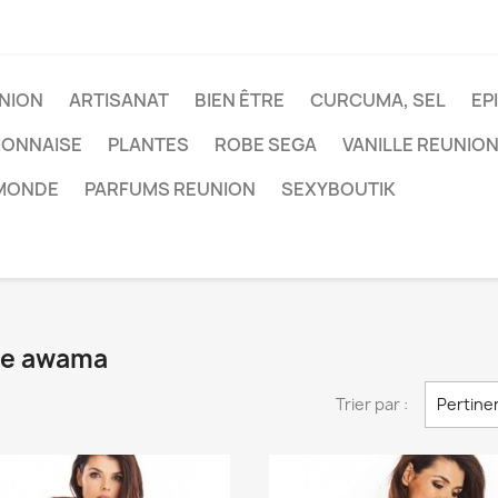
NION
ARTISANAT
BIEN ÊTRE
CURCUMA, SEL
EP
IONNAISE
PLANTES
ROBE SEGA
VANILLE REUNIO
 MONDE
PARFUMS REUNION
SEXYBOUTIK
que awama
Trier par :
Pertine