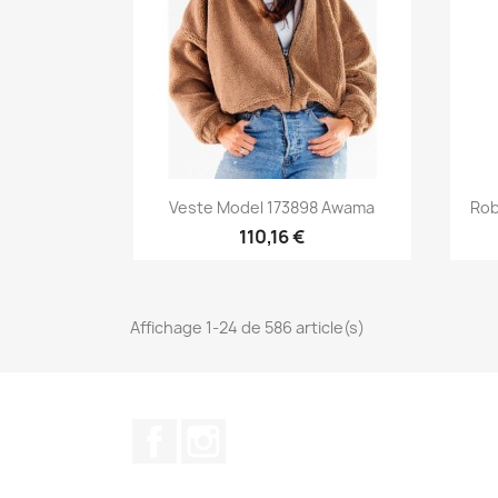
Aperçu rapide

Veste Model 173898 Awama
Rob
110,16 €
Affichage 1-24 de 586 article(s)
Facebook
Instagram