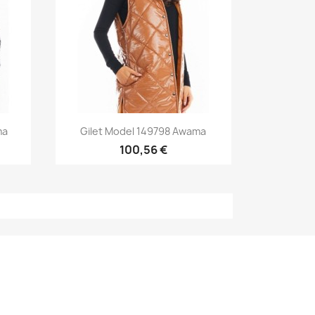
Aperçu rapide

ma
Gilet Model 149798 Awama
100,56 €