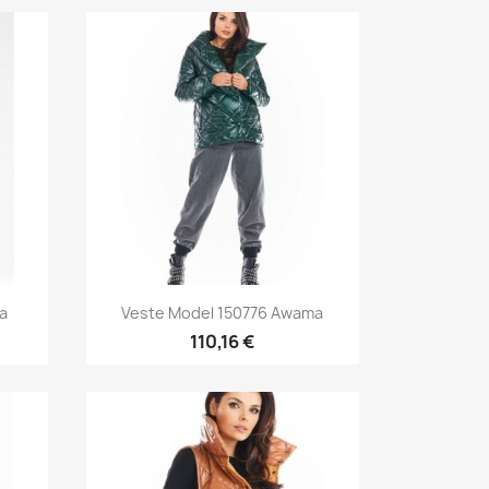
Aperçu rapide

a
Veste Model 150776 Awama
110,16 €