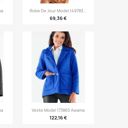
Aperçu rapide

ma
Robe De Jour Model 149783...
69,36 €
Aperçu rapide

ma
Veste Model 173865 Awama
122,16 €