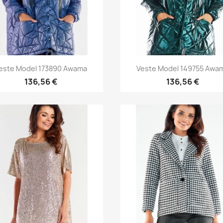
Aperçu rapide
Aperçu rapide


este Model 173890 Awama
Veste Model 149755 Awa
136,56 €
136,56 €