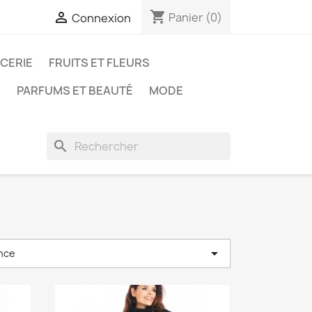
shopping_cart

Panier
(0)
Connexion
ICERIE
FRUITS ET FLEURS
N
PARFUMS ET BEAUTÉ
MODE
search

nce