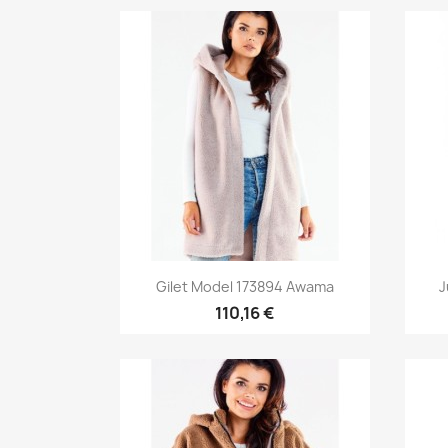
Aperçu rapide

Gilet Model 173894 Awama
J
110,16 €