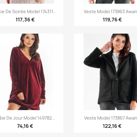
Aperçu rapide
Aperçu rapide


e De Soirée Model 174311...
Veste Model 173863 Awa
117,36 €
119,76 €
Aperçu rapide
Aperçu rapide


be De Jour Model 149782...
Veste Model 173867 Awa
74,16 €
122,16 €