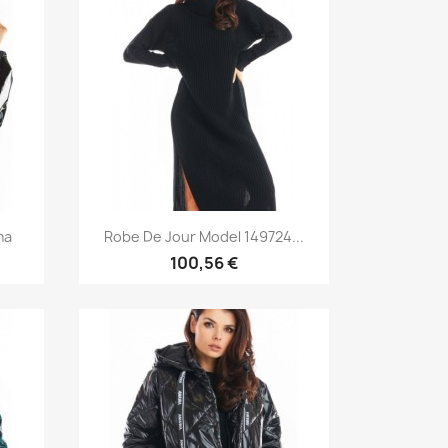
Aperçu rapide

ma
Robe De Jour Model 149724...
100,56 €