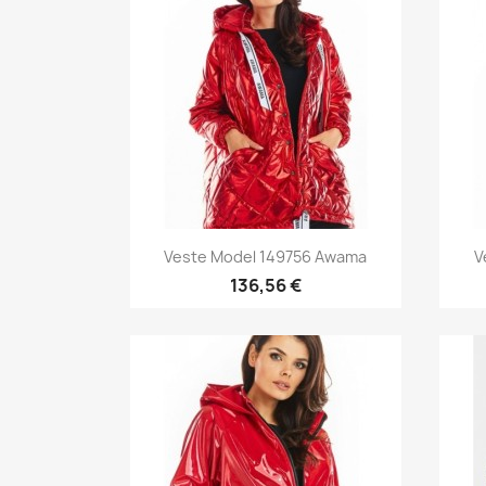
Aperçu rapide

Veste Model 149756 Awama
V
136,56 €