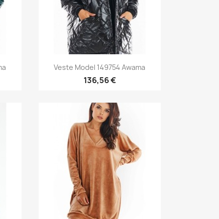
Aperçu rapide

ma
Veste Model 149754 Awama
136,56 €