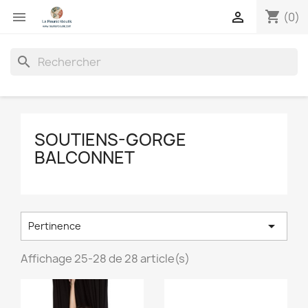
shopping_cart


(0)
search
SOUTIENS-GORGE
BALCONNET

Pertinence
Affichage 25-28 de 28 article(s)