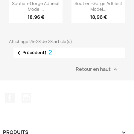
Aperçu rapide
Aperçu rapide


Soutien-Gorge Adhésif
Soutien-Gorge Adhésif
Model...
Model...
18,96 €
18,96 €
Affichage 25-28 de 28 article(s)
2

Précédent
1
Retour en haut

Facebook
Instagram
PRODUITS
