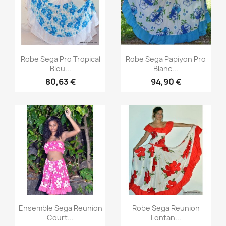
Aperçu rapide
Aperçu rapide


Robe Sega Pro Tropical
Robe Sega Papiyon Pro
Bleu...
Blanc...
80,63 €
94,90 €
Aperçu rapide
Aperçu rapide


Ensemble Sega Reunion
Robe Sega Reunion
Court...
Lontan...