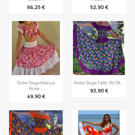
66,25 €
52,90 €
Aperçu rapide
Aperçu rapide


Robe Sega Maloya
Robe Sega Taille 36/38...
Rose...
93,90 €
49,90 €