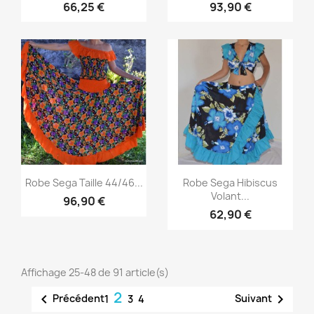
66,25 €
93,90 €
Aperçu rapide
Aperçu rapide


Robe Sega Taille 44/46...
Robe Sega Hibiscus
Volant...
96,90 €
62,90 €
Affichage 25-48 de 91 article(s)
2


Précédent
Suivant
1
3
4