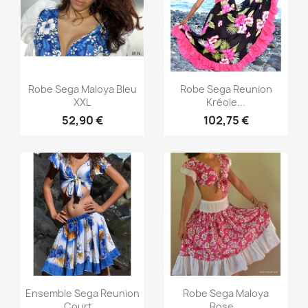
Aperçu rapide
Aperçu rapide


Robe Sega Maloya Bleu
Robe Sega Reunion
XXL
Kréole...
52,90 €
102,75 €
Aperçu rapide
Aperçu rapide


Ensemble Sega Reunion
Robe Sega Maloya
Court...
Rose...