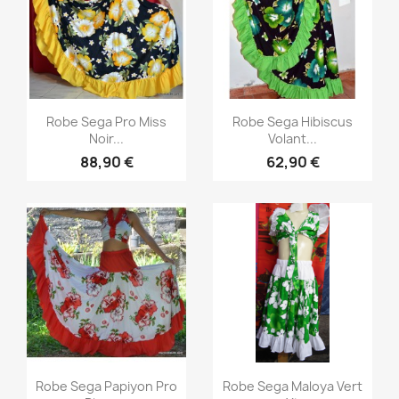
Aperçu rapide
Aperçu rapide


Robe Sega Pro Miss
Robe Sega Hibiscus
Noir...
Volant...
88,90 €
62,90 €
Aperçu rapide
Aperçu rapide


Robe Sega Papiyon Pro
Robe Sega Maloya Vert