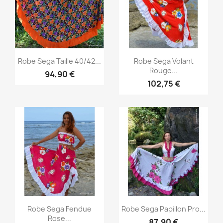
Aperçu rapide
Aperçu rapide


Robe Sega Taille 40/42...
Robe Sega Volant
Rouge...
94,90 €
102,75 €
Aperçu rapide
Aperçu rapide


Robe Sega Fendue
Robe Sega Papillon Pro...
Rose...
87,90 €