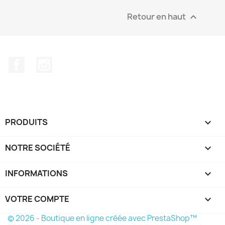
Retour en haut

Facebook
Instagram
PRODUITS

NOTRE SOCIÉTÉ

INFORMATIONS
keyboard_arrow_down
VOTRE COMPTE

© 2026 - Boutique en ligne créée avec PrestaShop™